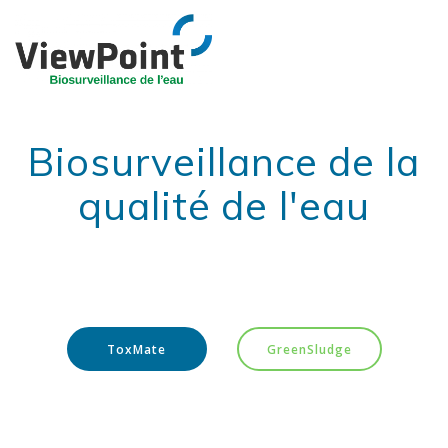
Skip
to
content
Biosurveillance de la
qualité de l'eau
Vous pouvez configurer ce sous-titre depuis la
personnalisation.
ToxMate
GreenSludge