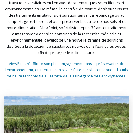
travaux universitaires en lien avec des thématiques scientifiques et
environnementales.
De même, le contrôle de toxicité des boues issues
des traitements en stations d’épuration, servant à l’épandage ou au
compostage, est essentiel pour préserver la qualité de nos sols et de
notre alimentation.
ViewPoint, spécialiste depuis 30 ans du traitement
d’images vidéo dans les domaines de la recherche médicale et
environnementale, développe une nouvelle gamme de solutions
dédiées à la détection de substances nocives dans l’eau et les boues,
afin de protéger le milieu naturel.
ViewPoint réaffirme son plein engagement dans la préservation de
l’environnement, en mettant son savoir-faire dans la conception d’outils
de haute technologie au service de la sauvegarde des éco-systèmes.